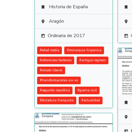
Historia de España


Aragón


Ordinaria de 2017


#
edad-media
#
monarquia-hispanica
#
reformismo-borbones
#
antiguo-regimen
#
estado-liberal
#
transformaciones-xix-xx
#
segunda-republica
#
guerra-civil
#
dictadura-franquista
#
actualidad


