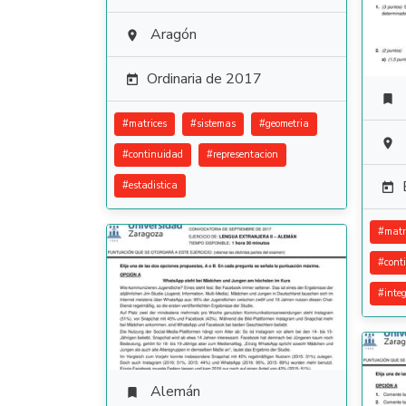
Aragón

Ordinaria de 2017


#
matrices
#
sistemas
#
geometria

#
continuidad
#
representacion
#
estadistica

#
matr
#
cont
#
inte
Alemán
