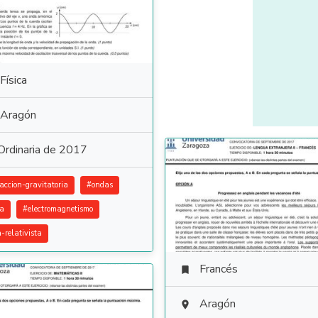
Física
Aragón
Ordinaria de 2017
raccion-gravitatoria
#
ondas
ca
#
electromagnetismo
a-relativista
Francés

Aragón
