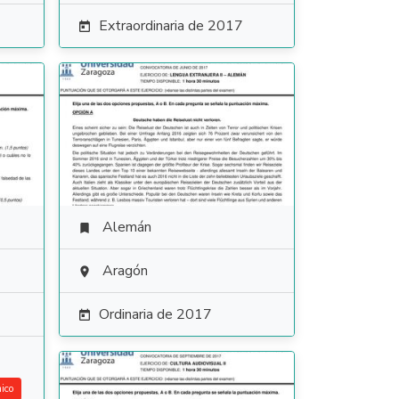
Extraordinaria de 2017

Alemán

Aragón

Ordinaria de 2017

ico