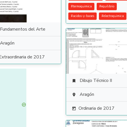
#
termoquimica
#
equilibrio
#
acidos-y-bases
#
electroquimica
Fundamentos del Arte
Aragón
Extraordinaria de 2017
Dibujo Técnico II

Aragón

Ordinaria de 2017
