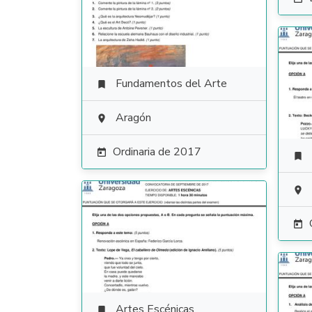
Fundamentos del Arte

Aragón

Ordinaria de 2017




Artes Escénicas
