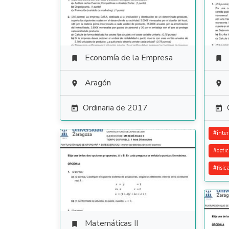
Economía de la Empresa


Aragón


Ordinaria de 2017


#
inte
#
opti
#
fisic
Matemáticas II
