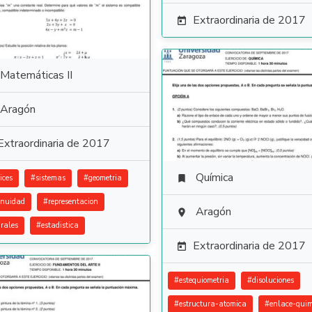
Extraordinaria de 2017

Matemáticas II
Aragón
Extraordinaria de 2017
Química
ices
#
sistemas
#
geometria

inuidad
#
representacion
Aragón

grales
#
estadistica
Extraordinaria de 2017

#
estequiometria
#
disoluciones
#
estructura-atomica
#
enlace-quim