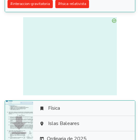
#
interaccion-gravitatoria
#
fisica-relativista
Física


Islas Baleares

Ordinaria de 2025
