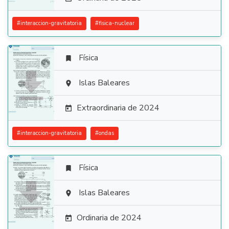
#
interaccion-gravitatoria
#
fisica-nuclear
Física


Islas Baleares

Extraordinaria de 2024

#
interaccion-gravitatoria
#
ondas
Física


Islas Baleares

Ordinaria de 2024
