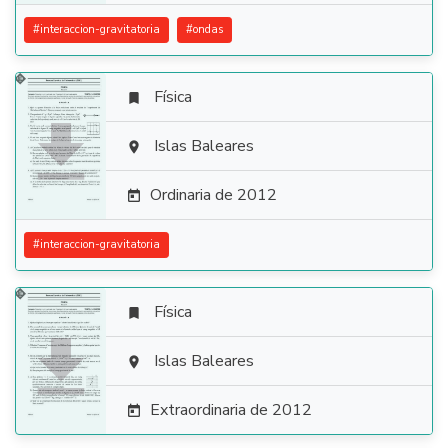
#
interaccion-gravitatoria
#
ondas
Física


Islas Baleares

Ordinaria de 2012

#
interaccion-gravitatoria
Física


Islas Baleares

Extraordinaria de 2012
