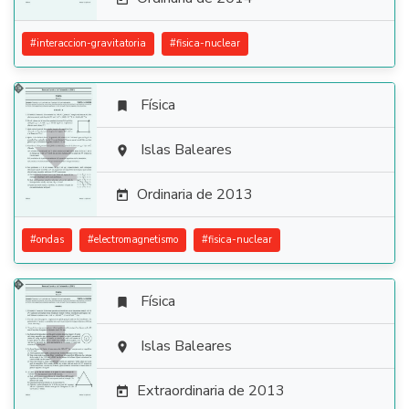
#
interaccion-gravitatoria
#
fisica-nuclear
Física


Islas Baleares

Ordinaria de 2013

#
ondas
#
electromagnetismo
#
fisica-nuclear
Física


Islas Baleares

Extraordinaria de 2013
