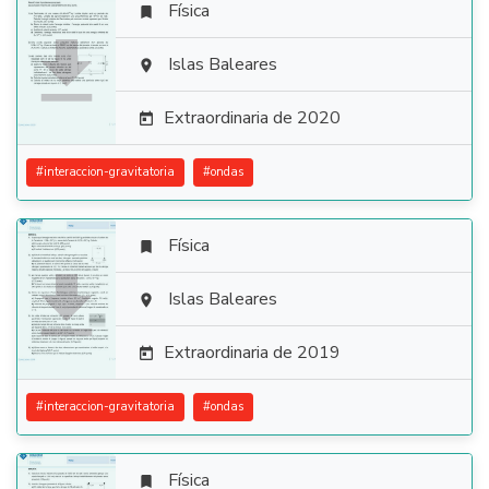
Física


Islas Baleares

Extraordinaria de 2020

#
interaccion-gravitatoria
#
ondas
Física


Islas Baleares

Extraordinaria de 2019

#
interaccion-gravitatoria
#
ondas
Física
