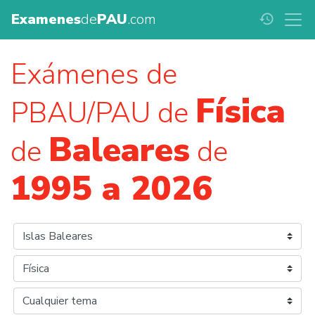
Examenes
de
PAU
.com
history
Exámenes de
Física
PBAU/PAU de
Baleares
de
de
1995 a 2026