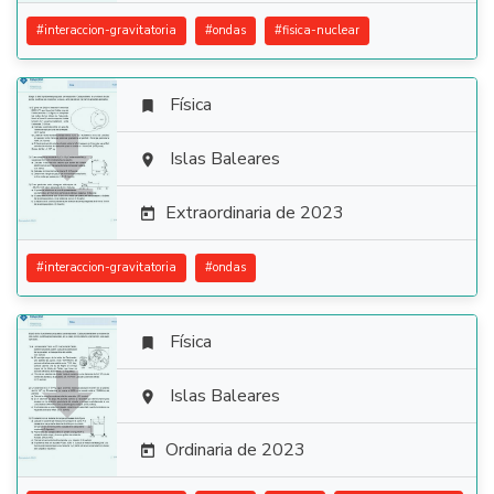
#
interaccion-gravitatoria
#
ondas
#
fisica-nuclear
Física


Islas Baleares

Extraordinaria de 2023

#
interaccion-gravitatoria
#
ondas
Física


Islas Baleares

Ordinaria de 2023
