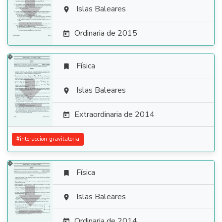

Islas Baleares

Ordinaria de 2015

Física


Islas Baleares

Extraordinaria de 2014

#
interaccion-gravitatoria
Física


Islas Baleares

Ordinaria de 2014
