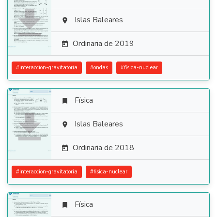

Islas Baleares

Ordinaria de 2019

#
interaccion-gravitatoria
#
ondas
#
fisica-nuclear
Física


Islas Baleares

Ordinaria de 2018

#
interaccion-gravitatoria
#
fisica-nuclear
Física
