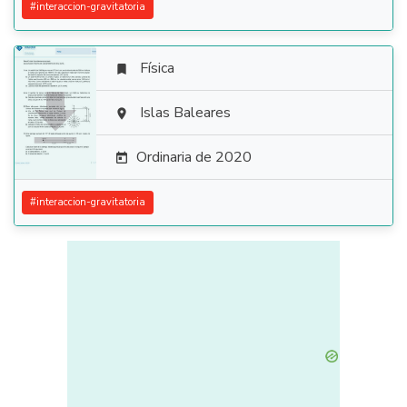
#
interaccion-gravitatoria
Física


Islas Baleares

Ordinaria de 2020

#
interaccion-gravitatoria