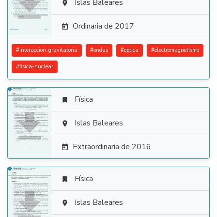

Islas Baleares

Ordinaria de 2017

#
interaccion-gravitatoria
#
ondas
#
optica
#
electromagnetismo
#
fisica-nuclear
Física


Islas Baleares

Extraordinaria de 2016

Física


Islas Baleares
