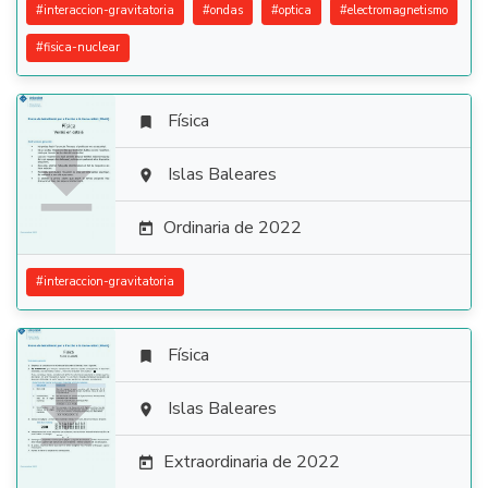
#
interaccion-gravitatoria
#
ondas
#
optica
#
electromagnetismo
#
fisica-nuclear
Física


Islas Baleares

Ordinaria de 2022

#
interaccion-gravitatoria
Física


Islas Baleares

Extraordinaria de 2022
