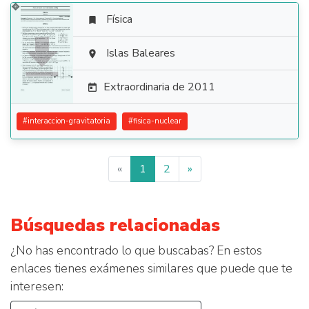
Física


Islas Baleares

Extraordinaria de 2011

#
interaccion-gravitatoria
#
fisica-nuclear
«
1
2
»
Búsquedas relacionadas
¿No has encontrado lo que buscabas? En estos
enlaces tienes exámenes similares que puede que te
interesen: