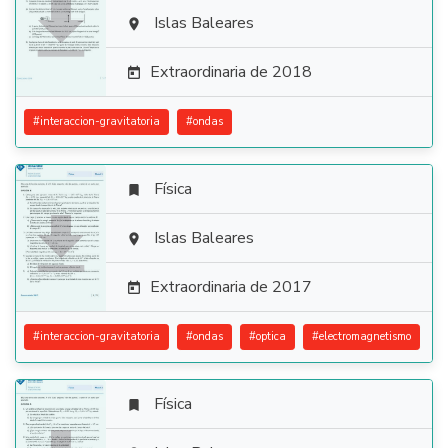

Islas Baleares

Extraordinaria de 2018

#
interaccion-gravitatoria
#
ondas
Física


Islas Baleares

Extraordinaria de 2017

#
interaccion-gravitatoria
#
ondas
#
optica
#
electromagnetismo
Física
