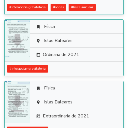
#
interaccion-gravitatoria
#
ondas
#
fisica-nuclear
Física


Islas Baleares

Ordinaria de 2021

#
interaccion-gravitatoria
Física


Islas Baleares

Extraordinaria de 2021
