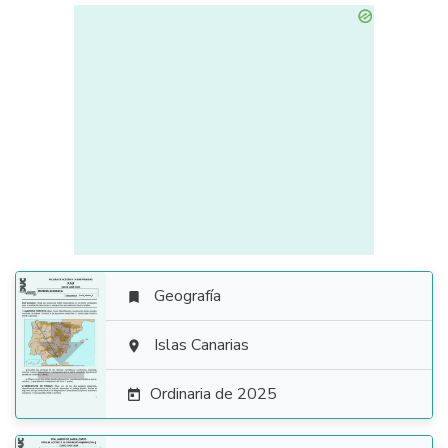
Geografía


Islas Canarias

Ordinaria de 2025
