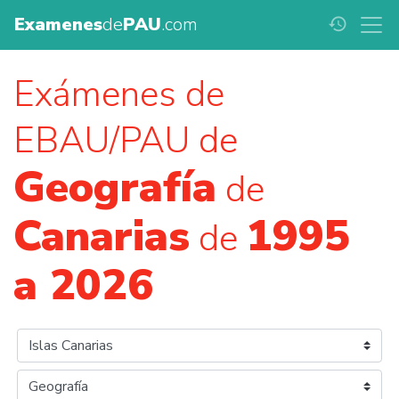
Examenes
de
PAU
.com
history
Exámenes de
EBAU/PAU de
Geografía
de
Canarias
1995
de
a 2026