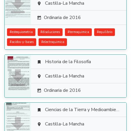

Castilla-La Mancha

Ordinaria de 2016

#
estequiometria
#
disoluciones
#
termoquimica
#
equilibrio
#
acidos-y-bases
#
electroquimica
Historia de la Filosofía


Castilla-La Mancha

Ordinaria de 2016

Ciencias de la Tierra y Medioambientales


Castilla-La Mancha
