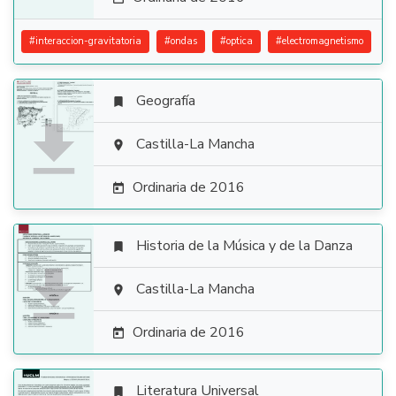
#
interaccion-gravitatoria
#
ondas
#
optica
#
electromagnetismo
Geografía


Castilla-La Mancha

Ordinaria de 2016

Historia de la Música y de la Danza


Castilla-La Mancha

Ordinaria de 2016

Literatura Universal
