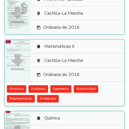

Castilla-La Mancha

Ordinaria de 2016

Matemáticas II


Castilla-La Mancha

Ordinaria de 2016

#
matrices
#
sistemas
#
geometria
#
continuidad
#
representacion
#
integrales
Química
