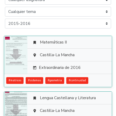
Matemáticas II


Castilla-La Mancha

Extraordinaria de 2016

#
matrices
#
sistemas
#
geometria
#
continuidad
Lengua Castellana y Literatura


Castilla-La Mancha
