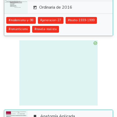
Ordinaria de 2016

#
modernismo-y-98
#
generacion-27
#
teatro-1939-1999
#
romanticismo
#
novela-realista
Anatomía Aplicada
