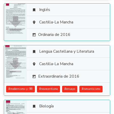
Inglés


Castilla-La Mancha

Ordinaria de 2016

Lengua Castellana y Literatura


Castilla-La Mancha

Extraordinaria de 2016

#
modernismo-y-98
#
novecentismo
#
ensayo
#
romanticismo
Biología
