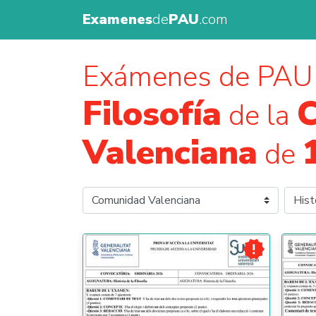
Examenes
de
PAU
.com
Exámenes de PAU
Filosofía
de la
Valenciana
de
