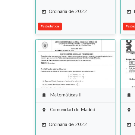
Ordinaria de 2022


#
estadistica
#
esta
Matemáticas II


Comunidad de Madrid


Ordinaria de 2022

