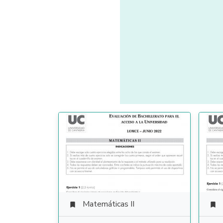
Matemáticas II

