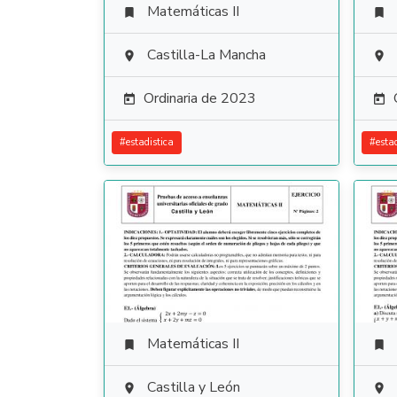
Matemáticas II


Castilla-La Mancha


Ordinaria de 2023


#
estadistica
#
esta
Matemáticas II


Castilla y León

