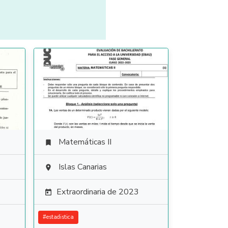
Matemáticas II

Islas Canarias

Extraordinaria de 2023

#
estadistica