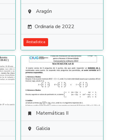
Aragón

Ordinaria de 2022

#
estadistica
Matemáticas II

Galicia
