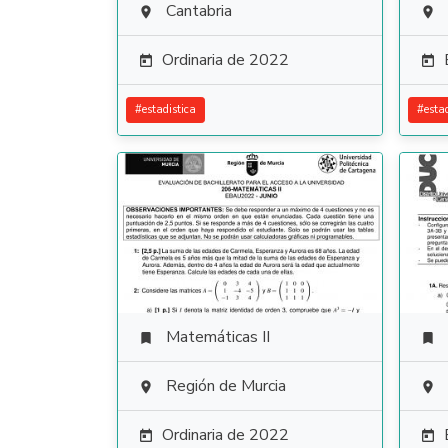
Cantabria


Ordinaria de 2022


#
estadistica
#
esta
Matemáticas II


Región de Murcia


Ordinaria de 2022

