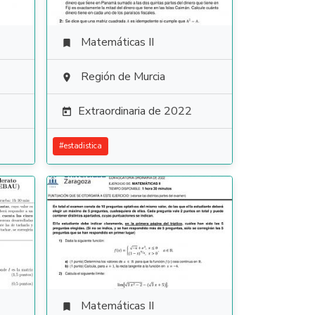
Matemáticas II

Región de Murcia

Extraordinaria de 2022

#
estadistica
Matemáticas II
