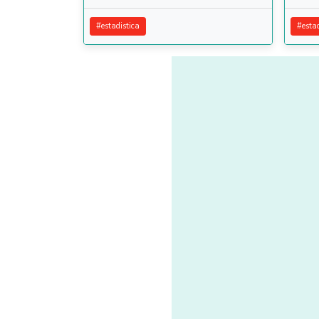
#
estadistica
#
esta