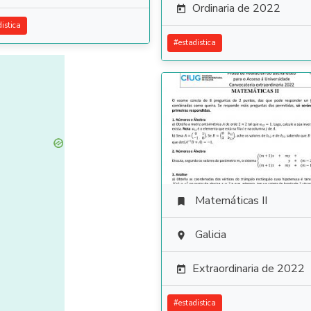
Ordinaria de 2022

distica
#
estadistica
Matemáticas II

Galicia

Extraordinaria de 2022

#
estadistica