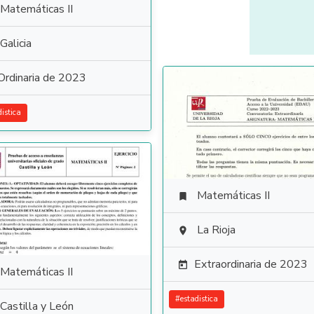
Matemáticas II
Galicia
Ordinaria de 2023
distica
Matemáticas II

La Rioja

Extraordinaria de 2023

Matemáticas II
#
estadistica
Castilla y León