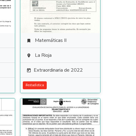
Matemáticas II

La Rioja

Extraordinaria de 2022

#
estadistica