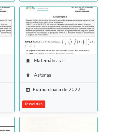
Matemáticas II

Asturias

Extraordinaria de 2022

#
estadistica