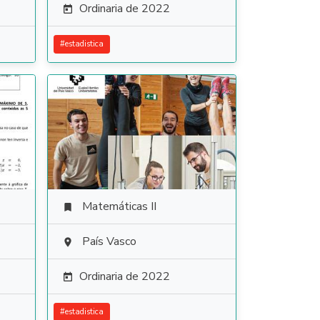
Ordinaria de 2022

#
estadistica
Matemáticas II

País Vasco

Ordinaria de 2022

#
estadistica