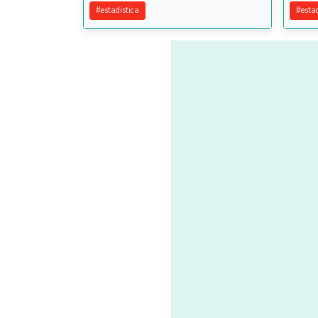
#
estadistica
#
esta