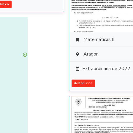
distica
Matemáticas II

Aragón

Extraordinaria de 2022

#
estadistica