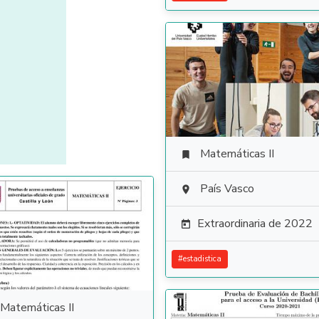
Matemáticas II

País Vasco

Extraordinaria de 2022

#
estadistica
Matemáticas II