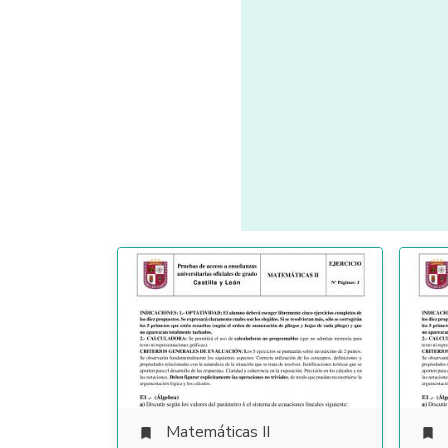
Matemáticas II

