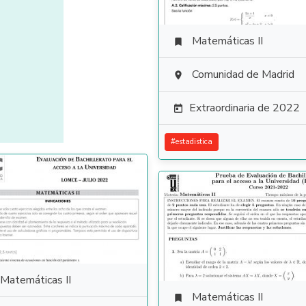
Matemáticas II

Comunidad de Madrid

Extraordinaria de 2022

#
estadistica
Matemáticas II
Matemáticas II
