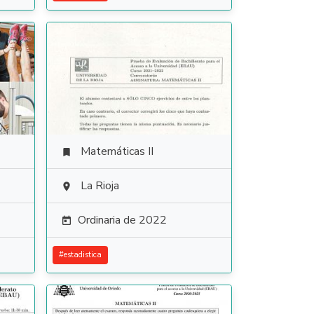
Matemáticas II

La Rioja

Ordinaria de 2022

#
estadistica