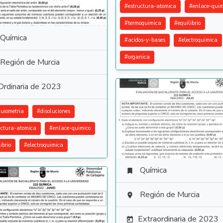
#
estructura-atomica
#
enlace-quim
#
termoquimica
#
equilibrio
Química
#
acidos-y-bases
#
electroquimica
#
organica
Región de Murcia
Ordinaria de 2023
quiometria
#
disoluciones
uctura-atomica
#
enlace-quimico
ibrio
#
electroquimica
Química

Región de Murcia

Extraordinaria de 2023
