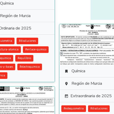
Química
Región de Murcia
Ordinaria de 2025
quiometria
#
disoluciones
uctura-atomica
#
enlace-quimico
oquimica
#
equilibrio
os-y-bases
#
electroquimica
Química

nica
Región de Murcia

Extraordinaria de 2025

#
estequiometria
#
disoluciones