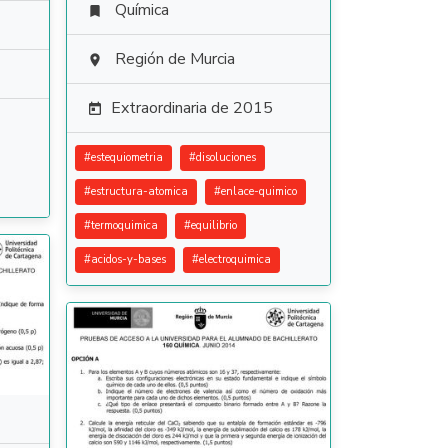
Química

Región de Murcia

Extraordinaria de 2015

#
estequiometria
#
disoluciones
#
estructura-atomica
#
enlace-quimico
#
termoquimica
#
equilibrio
#
acidos-y-bases
#
electroquimica