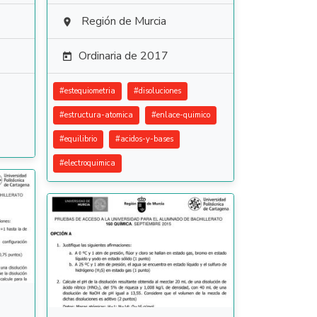
Región de Murcia

Ordinaria de 2017

#
estequiometria
#
disoluciones
#
estructura-atomica
#
enlace-quimico
#
equilibrio
#
acidos-y-bases
#
electroquimica