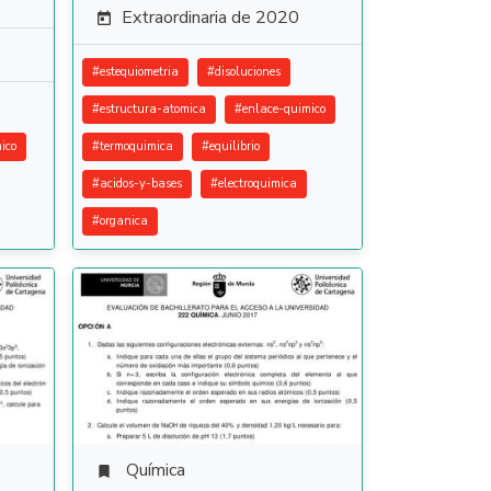
Extraordinaria de 2020

#
estequiometria
#
disoluciones
#
estructura-atomica
#
enlace-quimico
ico
#
termoquimica
#
equilibrio
#
acidos-y-bases
#
electroquimica
#
organica
Química
