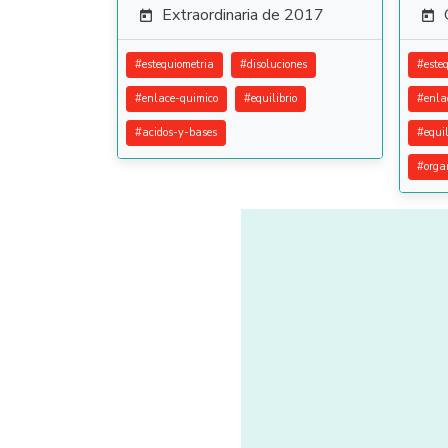
Extraordinaria de 2017


#
estequiometria
#
disoluciones
#
este
#
enlace-quimico
#
equilibrio
#
enla
#
acidos-y-bases
#
equil
#
orga