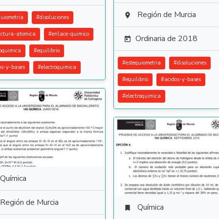
Región de Murcia

quiometria
#
disoluciones
uctura-atomica
#
enlace-quimico
Ordinaria de 2018

oquimica
#
equilibrio
#
estequiometria
#
disoluciones
os-y-bases
#
electroquimica
#
equilibrio
#
acidos-y-bases
#
electroquimica
Química
Región de Murcia
Química
