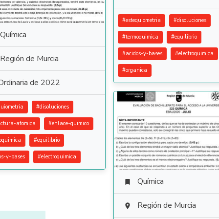
#
estequiometria
#
disoluciones
Química
#
termoquimica
#
equilibrio
#
acidos-y-bases
#
electroquimica
Región de Murcia
#
organica
Ordinaria de 2022
quiometria
#
disoluciones
uctura-atomica
#
enlace-quimico
oquimica
#
equilibrio
os-y-bases
#
electroquimica
Química

Región de Murcia
