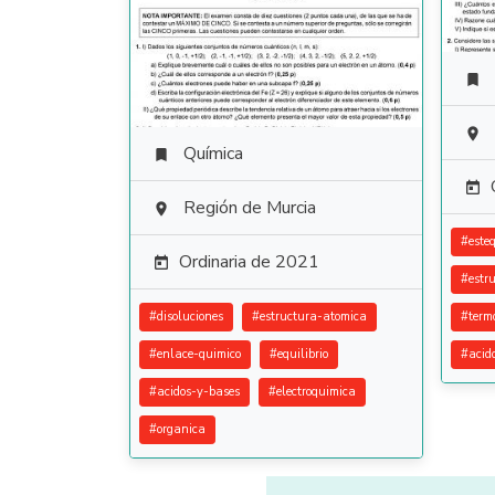


Química


Región de Murcia

#
este
Ordinaria de 2021

#
estr
#
disoluciones
#
estructura-atomica
#
term
#
enlace-quimico
#
equilibrio
#
acid
#
acidos-y-bases
#
electroquimica
#
organica