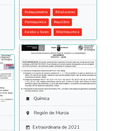
#
estequiometria
#
disoluciones
#
termoquimica
#
equilibrio
#
acidos-y-bases
#
electroquimica
Química

Región de Murcia

Extraordinaria de 2021
