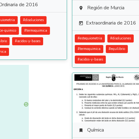
Ordinaria de 2016
Región de Murcia

quiometria
#
disoluciones
Extraordinaria de 2016

ce-quimico
#
termoquimica
#
estequiometria
#
disoluciones
ibrio
#
acidos-y-bases
#
termoquimica
#
equilibrio
nica
#
acidos-y-bases
Química
