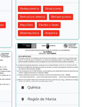
#
estequiometria
#
disoluciones
#
estructura-atomica
#
enlace-quimico
ico
#
equilibrio
#
acidos-y-bases
#
electroquimica
#
organica
Química

Región de Murcia
