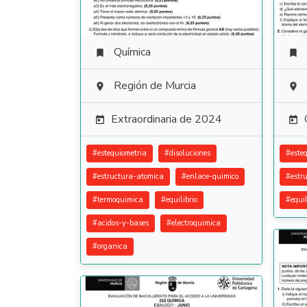
Química


Región de Murcia


Extraordinaria de 2024


#
estequiometria
#
disoluciones
#
este
#
estructura-atomica
#
enlace-quimico
#
estr
#
termoquimica
#
equilibrio
#
equil
#
acidos-y-bases
#
electroquimica
#
organica