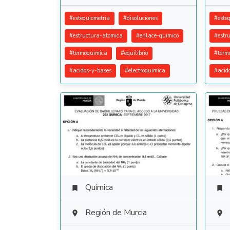
#
estequiometria
#
disoluciones
#
este
#
estructura-atomica
#
enlace-quimico
#
estr
#
termoquimica
#
equilibrio
#
term
#
acidos-y-bases
#
electroquimica
#
acid
Química


Región de Murcia

