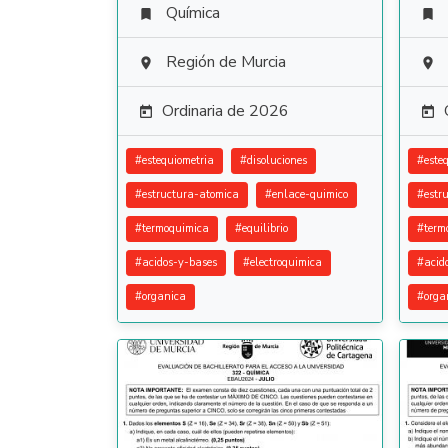
Química


Región de Murcia


Ordinaria de 2026


#
estequiometria
#
disoluciones
#
este
#
estructura-atomica
#
enlace-quimico
#
estr
#
termoquimica
#
equilibrio
#
term
#
acidos-y-bases
#
electroquimica
#
acid
#
organica
#
orga