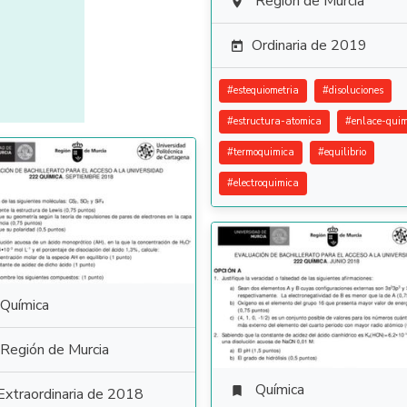
Región de Murcia

Ordinaria de 2019

#
estequiometria
#
disoluciones
#
estructura-atomica
#
enlace-quim
#
termoquimica
#
equilibrio
#
electroquimica
Química
Región de Murcia
Química

Extraordinaria de 2018