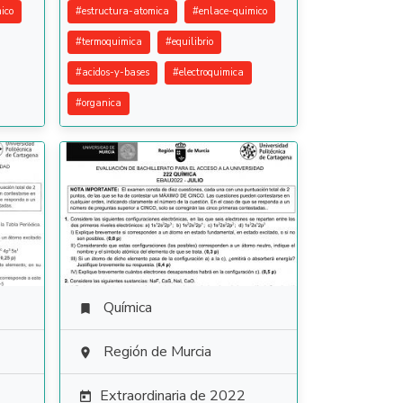
ico
#
estructura-atomica
#
enlace-quimico
#
termoquimica
#
equilibrio
#
acidos-y-bases
#
electroquimica
#
organica
Química

Región de Murcia

Extraordinaria de 2022
