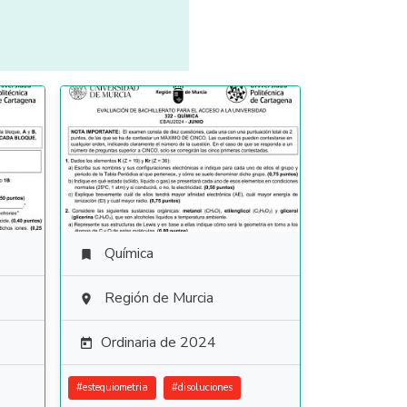
Química

Región de Murcia

Ordinaria de 2024

#
estequiometria
#
disoluciones