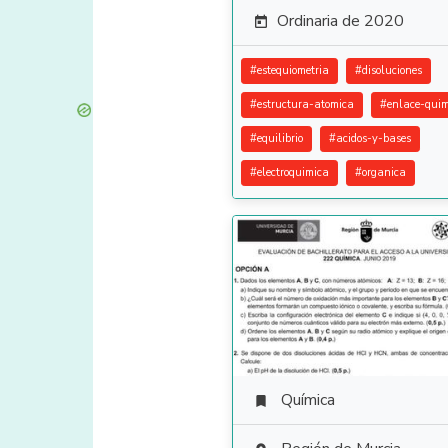
Ordinaria de 2020

#
estequiometria
#
disoluciones
#
estructura-atomica
#
enlace-quim
#
equilibrio
#
acidos-y-bases
#
electroquimica
#
organica
Química
