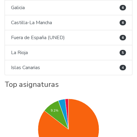
Galicia
6
Castilla-La Mancha
6
Fuera de España (UNED)
6
La Rioja
5
Islas Canarias
4
Top asignaturas
9.1%