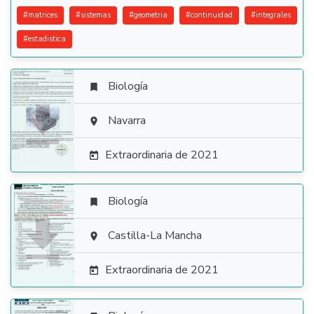
#
matrices
#
sistemas
#
geometria
#
continuidad
#
integrales
#
estadistica
Biología


Navarra

Extraordinaria de 2021

Biología


Castilla-La Mancha

Extraordinaria de 2021
