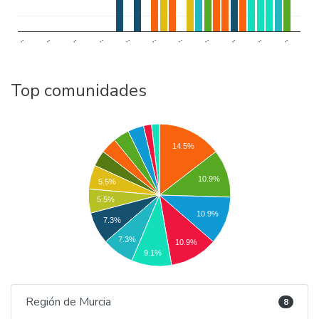
..
..
..
..
..
..
..
..
..
..
..
Top comunidades
14.5%
10.9%
5.5%
5.5%
10.9%
7.3%
7.3%
10.9%
9.1%
Región de Murcia
8