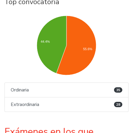
Top convocatoria
44.4%
55.6%
Ordinaria
35
Extraordinaria
28
Exámenes en los que