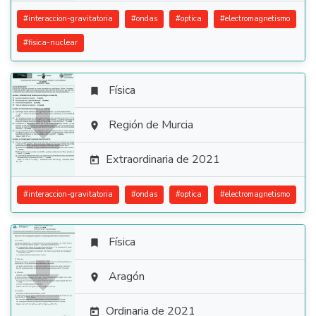
#
interaccion-gravitatoria
#
ondas
#
optica
#
electromagnetismo
#
fisica-nuclear
Física


Región de Murcia

Extraordinaria de 2021

#
interaccion-gravitatoria
#
ondas
#
optica
#
electromagnetismo
Física


Aragón

Ordinaria de 2021
