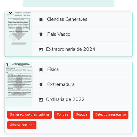
Ciencias Generales


País Vasco

Extraordinaria de 2024

Física


Extremadura

Ordinaria de 2022

#
interaccion-gravitatoria
#
ondas
#
optica
#
electromagnetismo
#
fisica-nuclear