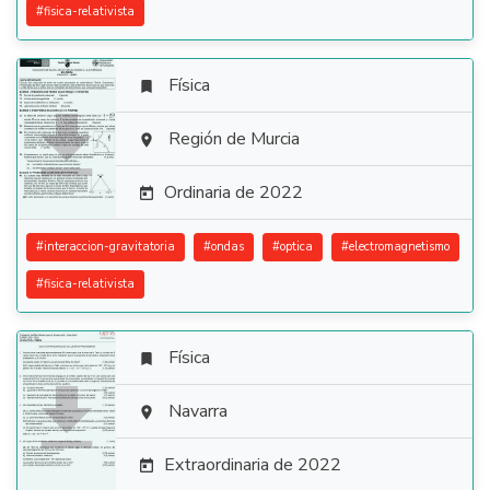
#
fisica-relativista
Física


Región de Murcia

Ordinaria de 2022

#
interaccion-gravitatoria
#
ondas
#
optica
#
electromagnetismo
#
fisica-relativista
Física


Navarra

Extraordinaria de 2022
