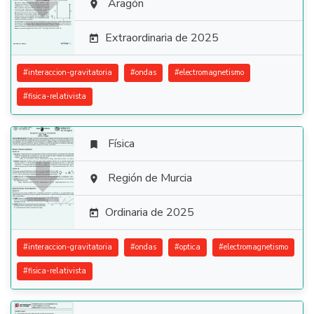

Aragón

Extraordinaria de 2025

#
interaccion-gravitatoria
#
ondas
#
electromagnetismo
#
fisica-relativista
Física


Región de Murcia

Ordinaria de 2025

#
interaccion-gravitatoria
#
ondas
#
optica
#
electromagnetismo
#
fisica-relativista