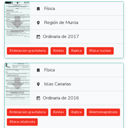
Física


Región de Murcia

Ordinaria de 2017

#
interaccion-gravitatoria
#
ondas
#
optica
#
fisica-nuclear
Física


Islas Canarias

Ordinaria de 2016

#
interaccion-gravitatoria
#
ondas
#
optica
#
electromagnetismo
#
fisica-relativista