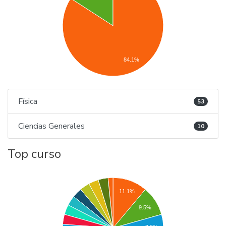
84.1%
Física
53
Ciencias Generales
10
Top curso
11.1%
9.5%