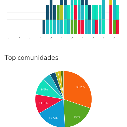
..
..
..
..
..
..
..
..
..
..
..
Top comunidades
30.2%
9.5%
11.1%
19%
17.5%