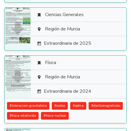
Ciencias Generales


Región de Murcia

Extraordinaria de 2025

Física


Región de Murcia

Extraordinaria de 2024

#
interaccion-gravitatoria
#
ondas
#
optica
#
electromagnetismo
#
fisica-relativista
#
fisica-nuclear