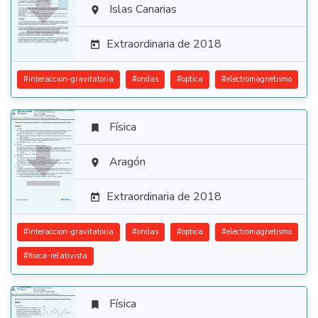

Islas Canarias

Extraordinaria de 2018

#
interaccion-gravitatoria
#
ondas
#
optica
#
electromagnetismo
Física


Aragón

Extraordinaria de 2018

#
interaccion-gravitatoria
#
ondas
#
optica
#
electromagnetismo
#
fisica-relativista
Física
