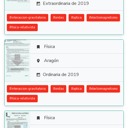
Extraordinaria de 2019

#
interaccion-gravitatoria
#
ondas
#
optica
#
electromagnetismo
#
fisica-relativista
Física


Aragón

Ordinaria de 2019

#
interaccion-gravitatoria
#
ondas
#
optica
#
electromagnetismo
#
fisica-relativista
Física
