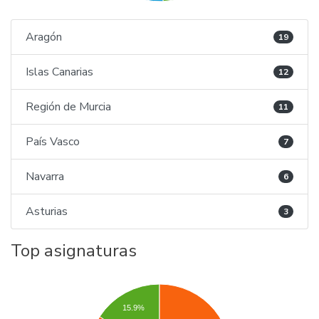
Aragón
19
Islas Canarias
12
Región de Murcia
11
País Vasco
7
Navarra
6
Asturias
3
Top asignaturas
15.9%