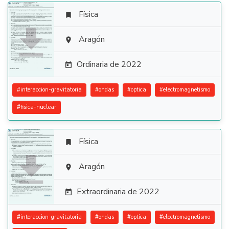
Física


Aragón

Ordinaria de 2022

#
interaccion-gravitatoria
#
ondas
#
optica
#
electromagnetismo
#
fisica-nuclear
Física


Aragón

Extraordinaria de 2022

#
interaccion-gravitatoria
#
ondas
#
optica
#
electromagnetismo