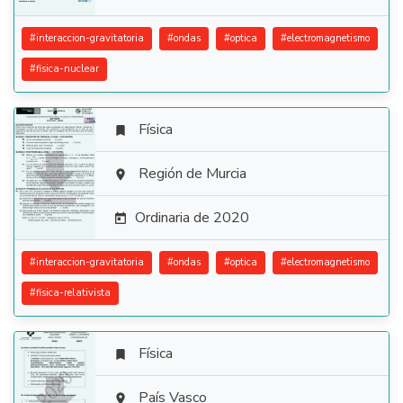
#
interaccion-gravitatoria
#
ondas
#
optica
#
electromagnetismo
#
fisica-nuclear
Física


Región de Murcia

Ordinaria de 2020

#
interaccion-gravitatoria
#
ondas
#
optica
#
electromagnetismo
#
fisica-relativista
Física

País Vasco
