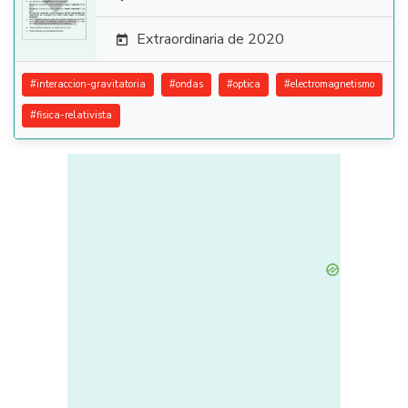

Extraordinaria de 2020

#
interaccion-gravitatoria
#
ondas
#
optica
#
electromagnetismo
#
fisica-relativista