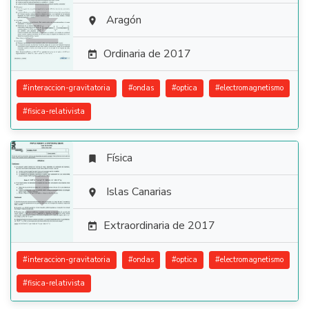

Aragón

Ordinaria de 2017

#
interaccion-gravitatoria
#
ondas
#
optica
#
electromagnetismo
#
fisica-relativista
Física


Islas Canarias

Extraordinaria de 2017

#
interaccion-gravitatoria
#
ondas
#
optica
#
electromagnetismo
#
fisica-relativista