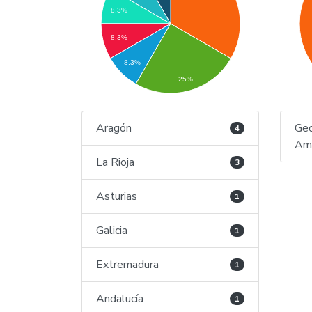
8.3%
8.3%
8.3%
25%
Aragón
Geo
4
Amb
La Rioja
3
Asturias
1
Galicia
1
Extremadura
1
Andalucía
1