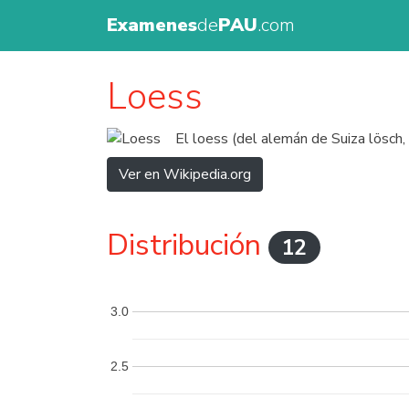
Examenes
de
PAU
.com
Loess
El loess (del alemán de Suiza lösch,
Ver en Wikipedia.org
Distribución
12
3.0
2.5