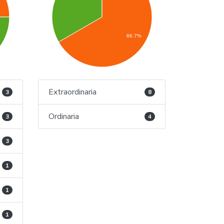
66.7%
Extraordinaria
3
8
Ordinaria
3
4
3
1
1
1