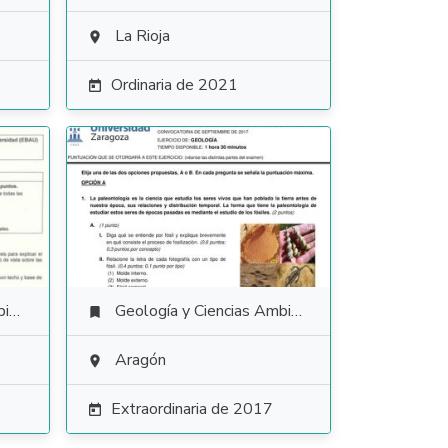
La Rioja

Ordinaria de 2021

es
Geología y Ciencias Ambientales

Aragón

Extraordinaria de 2017
