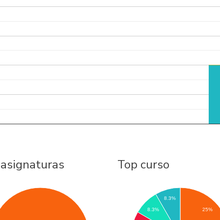
 asignaturas
Top curso
8.3%
25%
8.3%