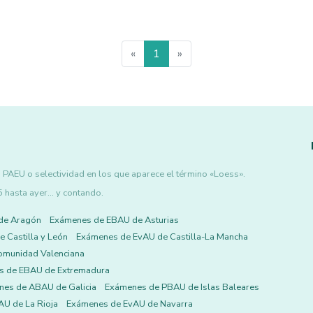
«
1
»
 PAEU o selectividad en los que aparece el término «Loess».
asta ayer... y contando.
de Aragón
Exámenes de EBAU de Asturias
 Castilla y León
Exámenes de EvAU de Castilla-La Mancha
omunidad Valenciana
s de EBAU de Extremadura
es de ABAU de Galicia
Exámenes de PBAU de Islas Baleares
U de La Rioja
Exámenes de EvAU de Navarra