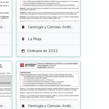
es
Geología y Ciencias Ambientales

La Rioja

Ordinaria de 2022

es
Geología y Ciencias Ambientales
