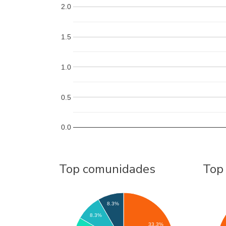
2.0
1.5
1.0
0.5
0.0
Top comunidades
Top
8.3%
8.3%
33.3%