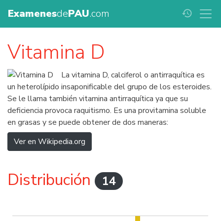
Examenes
de
PAU
.com
history
Vitamina D
La vitamina D, calciferol o antirraquítica es
un heterolípido insaponificable del grupo de los esteroides.
Se le llama también vitamina antirraquítica ya que su
deficiencia provoca raquitismo. Es una provitamina soluble
en grasas y se puede obtener de dos maneras:
Ver en Wikipedia.org
Distribución
14