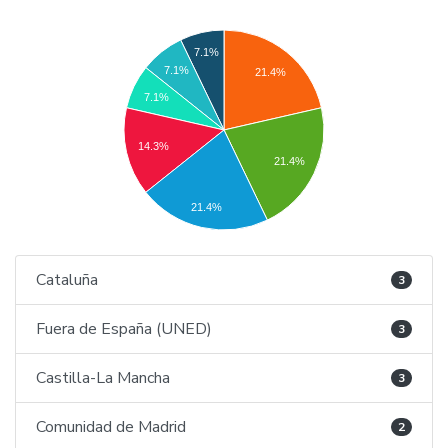
7.1%
7.1%
21.4%
7.1%
14.3%
21.4%
21.4%
Cataluña
3
Fuera de España (UNED)
3
Castilla-La Mancha
3
Comunidad de Madrid
2