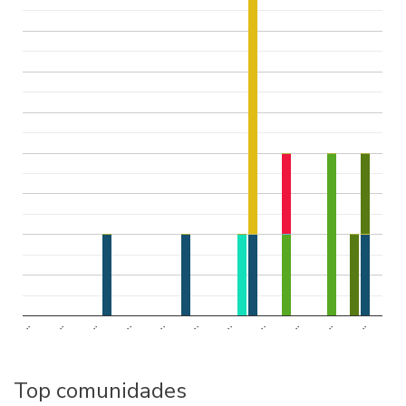
..
..
..
..
..
..
..
..
..
..
..
Top comunidades