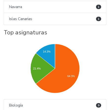
Navarra
1
Islas Canarias
1
Top asignaturas
14.3%
21.4%
64.3%
Biología
9