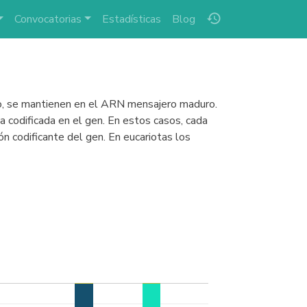
history
Convocatorias
Estadísticas
Blog
to, se mantienen en el ARN mensajero maduro.
a codificada en el gen. En estos casos, cada
n codificante del gen. En eucariotas los