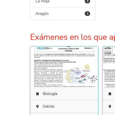
La Rioja
3
Aragón
3
Exámenes en los que a
Biología


Galicia

