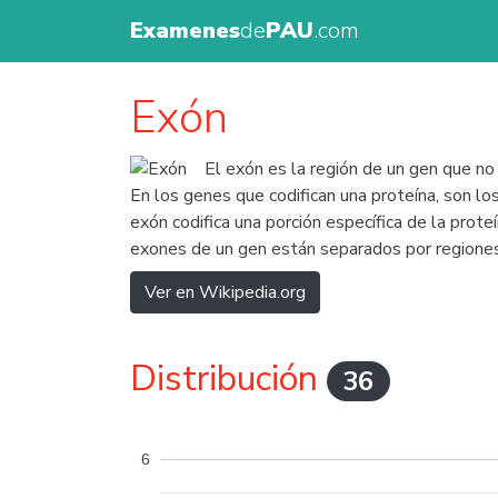
Examenes
de
PAU
.com
Exón
El exón es la región de un gen que n
En los genes que codifican una proteína, son los
exón codifica una porción específica de la prot
exones de un gen están separados por regiones
Ver en Wikipedia.org
Distribución
36
6