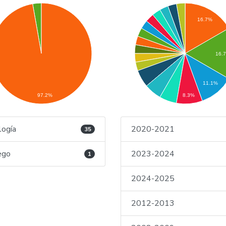
16.7%
16.
11.1%
97.2%
8.3%
logía
2020-2021
35
ego
2023-2024
1
2024-2025
2012-2013