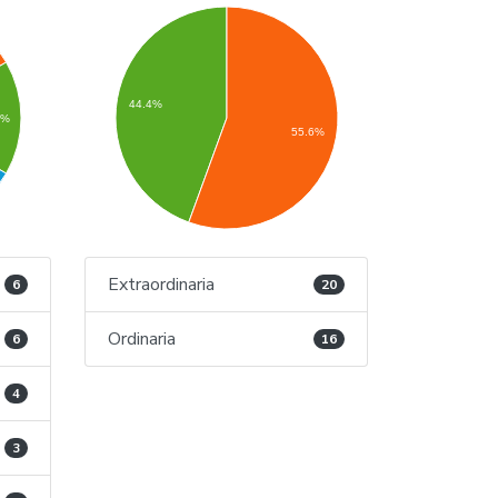
44.4%
7%
55.6%
Extraordinaria
6
20
Ordinaria
6
16
4
3