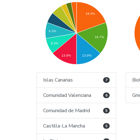
19.4%
8.3%
16.7%
8.3%
13.9%
13.9%
Islas Canarias
Bio
7
Comunidad Valenciana
Gri
6
Comunidad de Madrid
5
Castilla-La Mancha
5