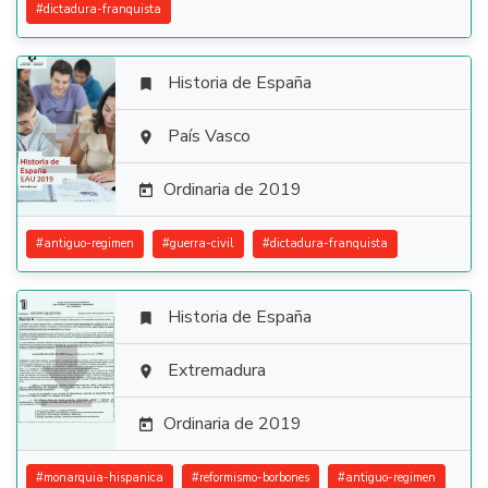
#
dictadura-franquista
Historia de España


País Vasco

Ordinaria de 2019

#
antiguo-regimen
#
guerra-civil
#
dictadura-franquista
Historia de España


Extremadura

Ordinaria de 2019

#
monarquia-hispanica
#
reformismo-borbones
#
antiguo-regimen