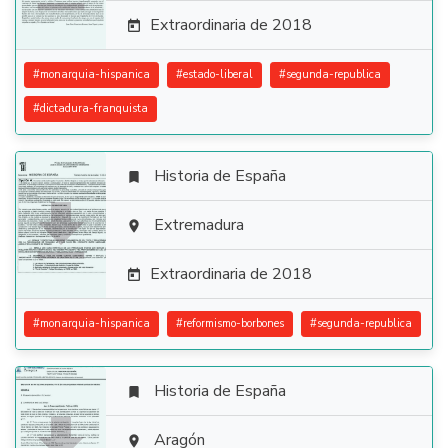
Extraordinaria de 2018

#
monarquia-hispanica
#
estado-liberal
#
segunda-republica
#
dictadura-franquista
Historia de España


Extremadura

Extraordinaria de 2018

#
monarquia-hispanica
#
reformismo-borbones
#
segunda-republica
Historia de España


Aragón
