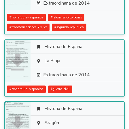
Extraordinaria de 2014

#
monarquia-hispanica
#
reformismo-borbones
#
transformaciones-xix-xx
#
segunda-republica
Historia de España


La Rioja

Extraordinaria de 2014

#
monarquia-hispanica
#
guerra-civil
Historia de España


Aragón
