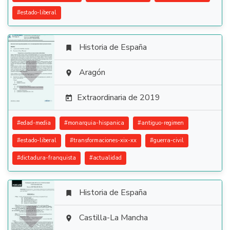
#
estado-liberal
Historia de España


Aragón

Extraordinaria de 2019

#
edad-media
#
monarquia-hispanica
#
antiguo-regimen
#
estado-liberal
#
transformaciones-xix-xx
#
guerra-civil
#
dictadura-franquista
#
actualidad
Historia de España


Castilla-La Mancha
