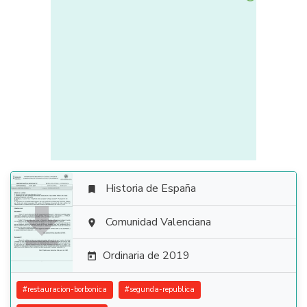
Historia de España


Comunidad Valenciana

Ordinaria de 2019

#
restauracion-borbonica
#
segunda-republica