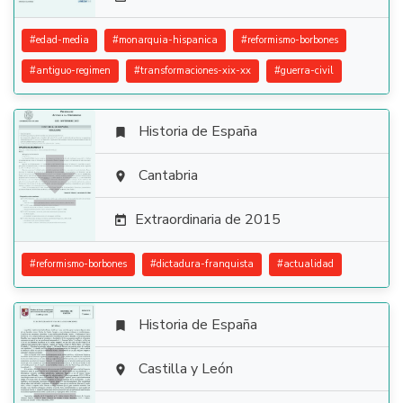
#
edad-media
#
monarquia-hispanica
#
reformismo-borbones
#
antiguo-regimen
#
transformaciones-xix-xx
#
guerra-civil
Historia de España


Cantabria

Extraordinaria de 2015

#
reformismo-borbones
#
dictadura-franquista
#
actualidad
Historia de España


Castilla y León
