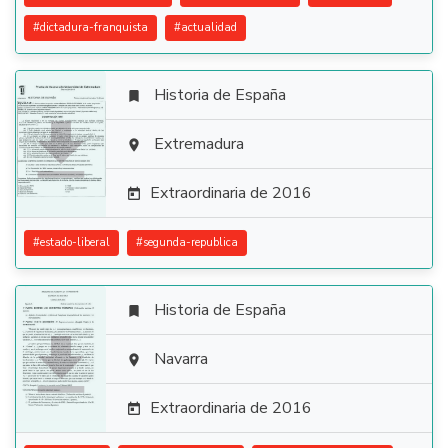
#
dictadura-franquista
#
actualidad
Historia de España


Extremadura

Extraordinaria de 2016

#
estado-liberal
#
segunda-republica
Historia de España


Navarra

Extraordinaria de 2016
