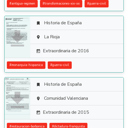
#
antiguo-regimen
#
transformaciones-xix-xx
#
guerra-civil
Historia de España


La Rioja

Extraordinaria de 2016

#
monarquia-hispanica
#
guerra-civil
Historia de España


Comunidad Valenciana

Extraordinaria de 2015

#
restauracion-borbonica
#
dictadura-franquista