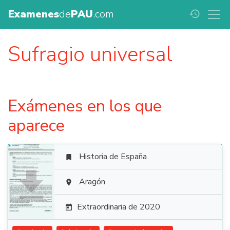
Examenes
de
PAU
.com
history
Sufragio universal
Exámenes en los que
aparece
Historia de España


Aragón

Extraordinaria de 2020
