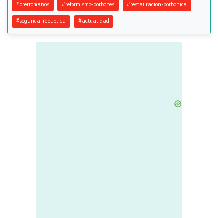
#
prerromanos
#
reformismo-borbones
#
restauracion-borbonica
#
segunda-republica
#
actualidad