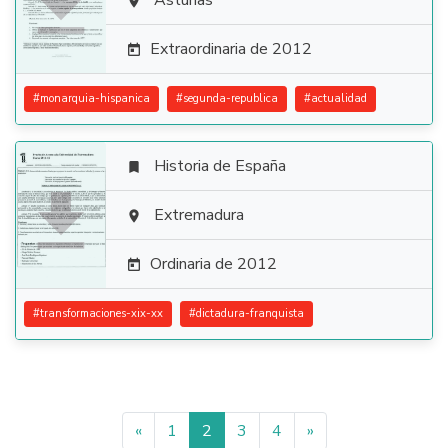

Asturias

Extraordinaria de 2012

#
monarquia-hispanica
#
segunda-republica
#
actualidad
Historia de España


Extremadura

Ordinaria de 2012

#
transformaciones-xix-xx
#
dictadura-franquista
«
1
2
3
4
»