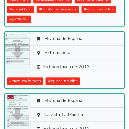
#
estado-liberal
#
transformaciones-xix-xx
#
segunda-republica
#
guerra-civil
Historia de España


Extremadura

Extraordinaria de 2013

#
reformismo-borbones
#
segunda-republica
Historia de España


Castilla-La Mancha

Extraordinaria de 2012