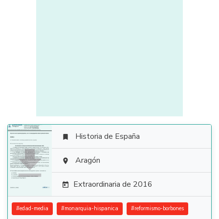
Historia de España


Aragón

Extraordinaria de 2016

#
edad-media
#
monarquia-hispanica
#
reformismo-borbones