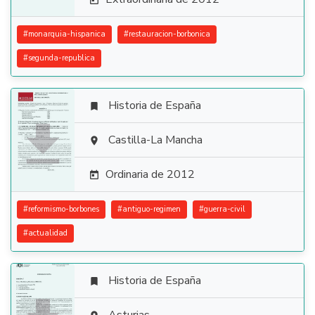

#
monarquia-hispanica
#
restauracion-borbonica
#
segunda-republica
Historia de España


Castilla-La Mancha

Ordinaria de 2012

#
reformismo-borbones
#
antiguo-regimen
#
guerra-civil
#
actualidad
Historia de España
