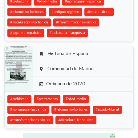
#
prehistoria
#
edad-media
#
monarquia-hispanica
#
reformismo-borbones
#
antiguo-regimen
#
estado-liberal
#
restauracion-borbonica
#
transformaciones-xix-xx
#
segunda-republica
#
dictadura-franquista
Historia de España


Comunidad de Madrid

Ordinaria de 2020

#
prehistoria
#
prerromanos
#
edad-media
#
monarquia-hispanica
#
reformismo-borbones
#
estado-liberal
#
transformaciones-xix-xx
#
dictadura-franquista