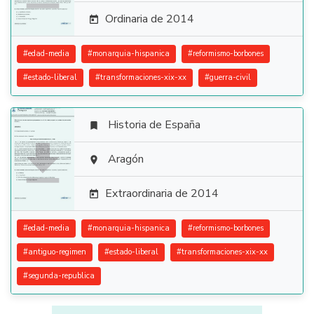
Ordinaria de 2014

#
edad-media
#
monarquia-hispanica
#
reformismo-borbones
#
estado-liberal
#
transformaciones-xix-xx
#
guerra-civil
Historia de España


Aragón

Extraordinaria de 2014

#
edad-media
#
monarquia-hispanica
#
reformismo-borbones
#
antiguo-regimen
#
estado-liberal
#
transformaciones-xix-xx
#
segunda-republica