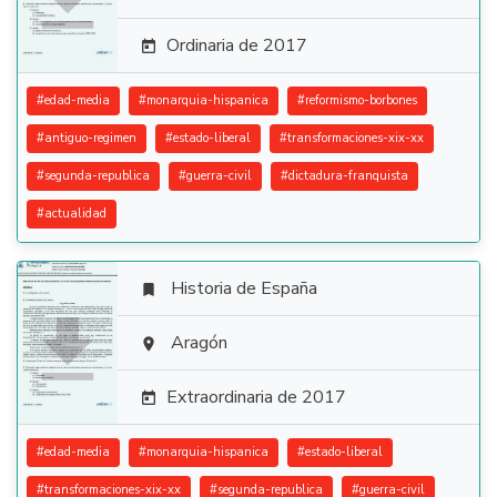
Ordinaria de 2017

#
edad-media
#
monarquia-hispanica
#
reformismo-borbones
#
antiguo-regimen
#
estado-liberal
#
transformaciones-xix-xx
#
segunda-republica
#
guerra-civil
#
dictadura-franquista
#
actualidad
Historia de España


Aragón

Extraordinaria de 2017

#
edad-media
#
monarquia-hispanica
#
estado-liberal
#
transformaciones-xix-xx
#
segunda-republica
#
guerra-civil