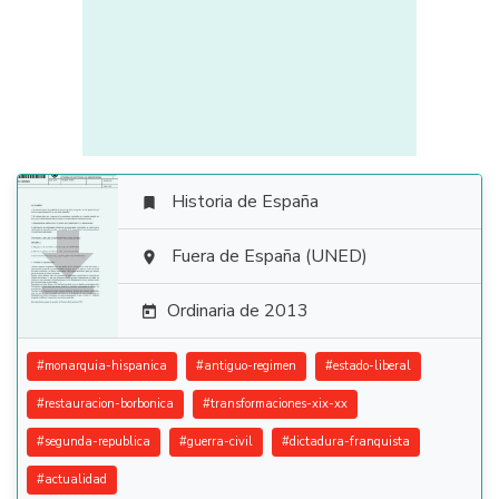
Historia de España


Fuera de España (UNED)

Ordinaria de 2013

#
monarquia-hispanica
#
antiguo-regimen
#
estado-liberal
#
restauracion-borbonica
#
transformaciones-xix-xx
#
segunda-republica
#
guerra-civil
#
dictadura-franquista
#
actualidad