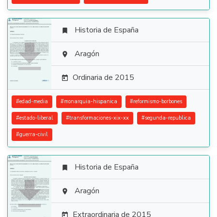
Historia de España


Aragón

Ordinaria de 2015

#
edad-media
#
monarquia-hispanica
#
reformismo-borbones
#
estado-liberal
#
transformaciones-xix-xx
#
segunda-republica
#
guerra-civil
Historia de España


Aragón

Extraordinaria de 2015
