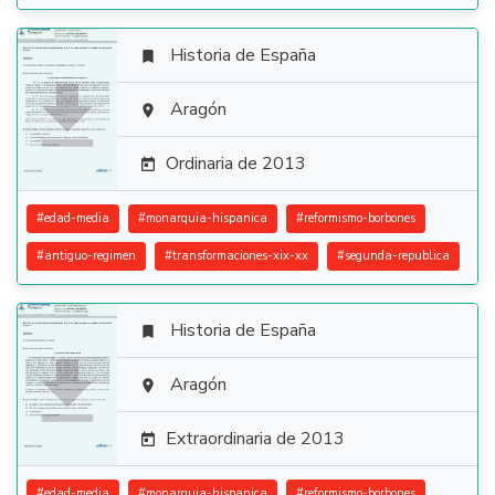
Historia de España


Aragón

Ordinaria de 2013

#
edad-media
#
monarquia-hispanica
#
reformismo-borbones
#
antiguo-regimen
#
transformaciones-xix-xx
#
segunda-republica
Historia de España


Aragón

Extraordinaria de 2013

#
edad-media
#
monarquia-hispanica
#
reformismo-borbones