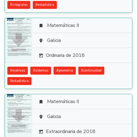
#
integrales
#
estadistica
Matemáticas II


Galicia

Ordinaria de 2018

#
matrices
#
sistemas
#
geometria
#
continuidad
#
estadistica
Matemáticas II


Galicia

Extraordinaria de 2018
