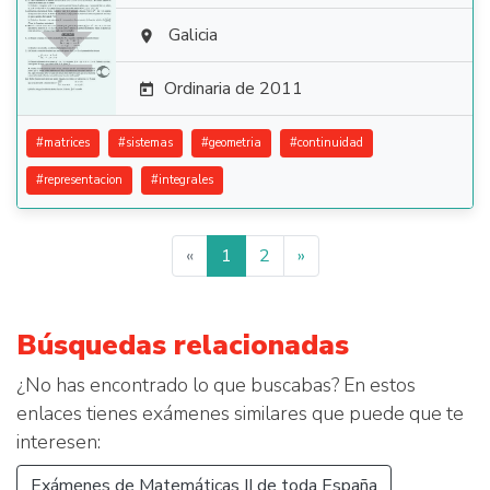

Galicia

Ordinaria de 2011

#
matrices
#
sistemas
#
geometria
#
continuidad
#
representacion
#
integrales
«
1
2
»
Búsquedas relacionadas
¿No has encontrado lo que buscabas? En estos
enlaces tienes exámenes similares que puede que te
interesen:
Exámenes de Matemáticas II de toda España