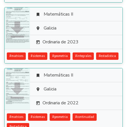
Matemáticas II


Galicia

Ordinaria de 2023

#
matrices
#
sistemas
#
geometria
#
integrales
#
estadistica
Matemáticas II


Galicia

Ordinaria de 2022

#
matrices
#
sistemas
#
geometria
#
continuidad
#
estadistica