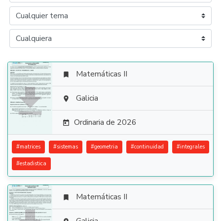
Matemáticas II


Galicia

Ordinaria de 2026

#
matrices
#
sistemas
#
geometria
#
continuidad
#
integrales
#
estadistica
Matemáticas II
