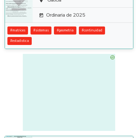

Galicia

Ordinaria de 2025

#
matrices
#
sistemas
#
geometria
#
continuidad
#
estadistica