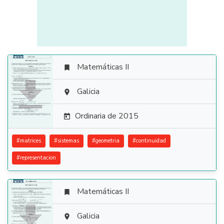
Matemáticas II


Galicia

Ordinaria de 2015

#
matrices
#
sistemas
#
geometria
#
continuidad
#
representacion
Matemáticas II


Galicia
