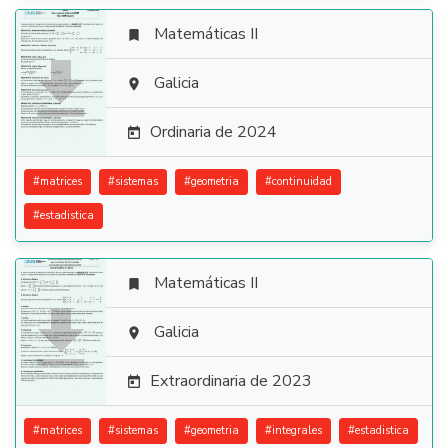
Matemáticas II


Galicia

Ordinaria de 2024

#
matrices
#
sistemas
#
geometria
#
continuidad
#
estadistica
Matemáticas II


Galicia

Extraordinaria de 2023

#
matrices
#
sistemas
#
geometria
#
integrales
#
estadistica