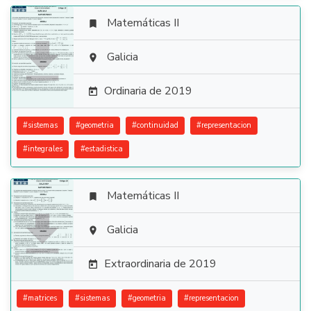
Matemáticas II


Galicia

Ordinaria de 2019

#
sistemas
#
geometria
#
continuidad
#
representacion
#
integrales
#
estadistica
Matemáticas II


Galicia

Extraordinaria de 2019

#
matrices
#
sistemas
#
geometria
#
representacion