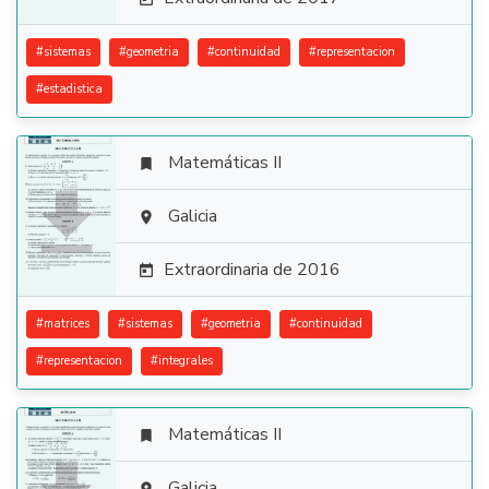
#
sistemas
#
geometria
#
continuidad
#
representacion
#
estadistica
Matemáticas II


Galicia

Extraordinaria de 2016

#
matrices
#
sistemas
#
geometria
#
continuidad
#
representacion
#
integrales
Matemáticas II

Galicia