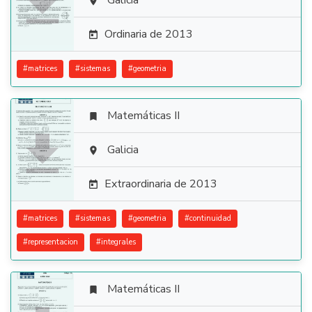

Galicia

Ordinaria de 2013

#
matrices
#
sistemas
#
geometria
Matemáticas II


Galicia

Extraordinaria de 2013

#
matrices
#
sistemas
#
geometria
#
continuidad
#
representacion
#
integrales
Matemáticas II
