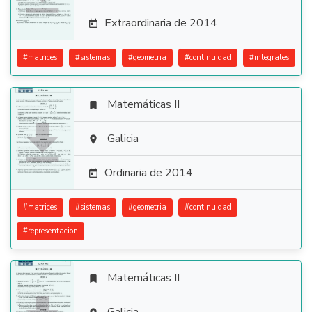
Extraordinaria de 2014

#
matrices
#
sistemas
#
geometria
#
continuidad
#
integrales
Matemáticas II


Galicia

Ordinaria de 2014

#
matrices
#
sistemas
#
geometria
#
continuidad
#
representacion
Matemáticas II
