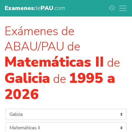
Examenes
de
PAU
.com
history
Exámenes de
ABAU/PAU de
Matemáticas II
de
Galicia
1995 a
de
2026