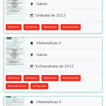

Galicia

Ordinaria de 2012

#
matrices
#
sistemas
#
geometria
#
continuidad
Matemáticas II


Galicia

Extraordinaria de 2012

#
matrices
#
sistemas
#
geometria
#
continuidad
#
representacion
#
integrales
Matemáticas II
