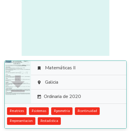
Matemáticas II


Galicia

Ordinaria de 2020

#
matrices
#
sistemas
#
geometria
#
continuidad
#
representacion
#
estadistica