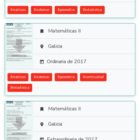
#
matrices
#
sistemas
#
geometria
#
estadistica
Matemáticas II


Galicia

Ordinaria de 2017

#
matrices
#
sistemas
#
geometria
#
continuidad
#
estadistica
Matemáticas II


Galicia

Extraordinaria de 2017
