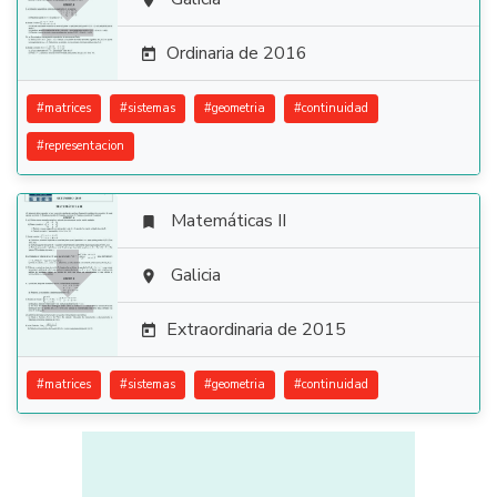


Ordinaria de 2016

#
matrices
#
sistemas
#
geometria
#
continuidad
#
representacion
Matemáticas II


Galicia

Extraordinaria de 2015

#
matrices
#
sistemas
#
geometria
#
continuidad