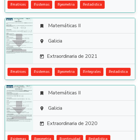
#
matrices
#
sistemas
#
geometria
#
estadistica
Matemáticas II


Galicia

Extraordinaria de 2021

#
matrices
#
sistemas
#
geometria
#
integrales
#
estadistica
Matemáticas II


Galicia

Extraordinaria de 2020

#
sistemas
#
geometria
#
continuidad
#
estadistica