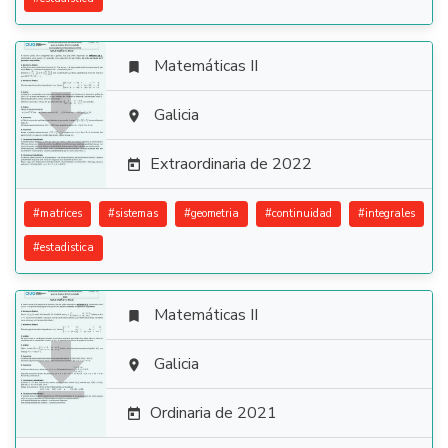
Matemáticas II


Galicia

Extraordinaria de 2022

#
matrices
#
sistemas
#
geometria
#
continuidad
#
integrales
#
estadistica
Matemáticas II


Galicia

Ordinaria de 2021
