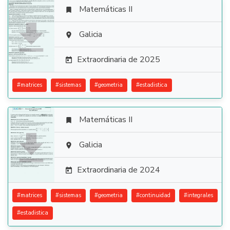
Matemáticas II


Galicia

Extraordinaria de 2025

#
matrices
#
sistemas
#
geometria
#
estadistica
Matemáticas II


Galicia

Extraordinaria de 2024

#
matrices
#
sistemas
#
geometria
#
continuidad
#
integrales
#
estadistica