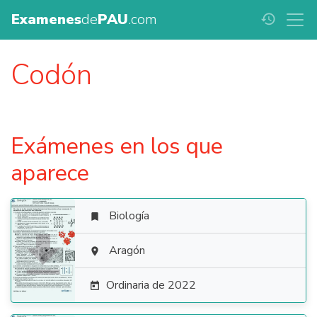
Examenes
de
PAU
.com
history
Codón
Exámenes en los que
aparece
Biología


Aragón

Ordinaria de 2022
