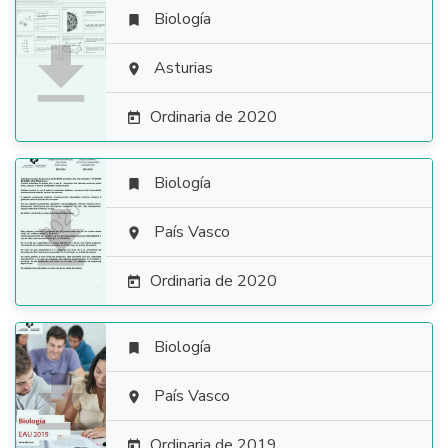
Biología


Asturias

Ordinaria de 2020

Biología


País Vasco

Ordinaria de 2020

Biología


País Vasco

Ordinaria de 2019
