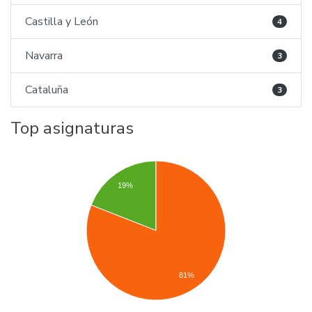
Castilla y León
4
Navarra
3
Cataluña
3
Top asignaturas
19%
81%