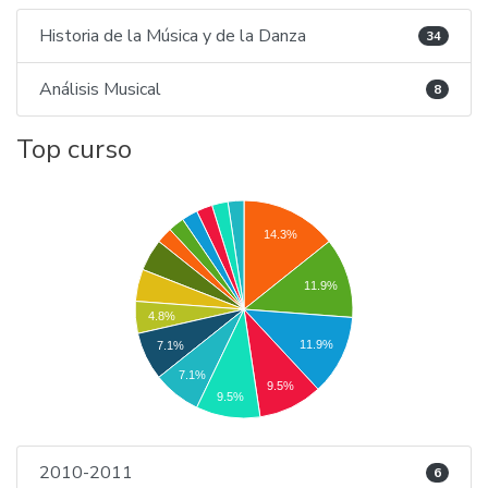
Historia de la Música y de la Danza
34
Análisis Musical
8
Top curso
14.3%
11.9%
4.8%
11.9%
7.1%
7.1%
9.5%
9.5%
2010-2011
6