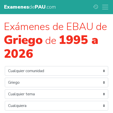
Examenes
de
PAU
.com
history
Exámenes de EBAU de
Griego
1995 a
de
2026