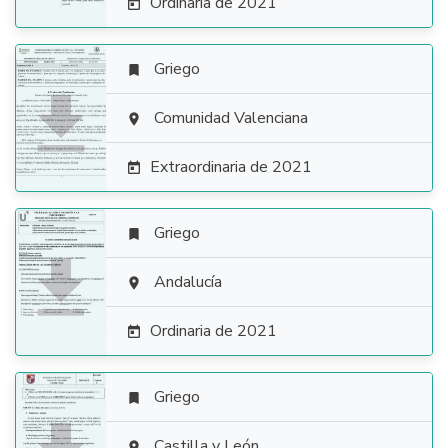
Ordinaria de 2021

Griego


Comunidad Valenciana

Extraordinaria de 2021

Griego


Andalucía

Ordinaria de 2021

Griego

Castilla y León
