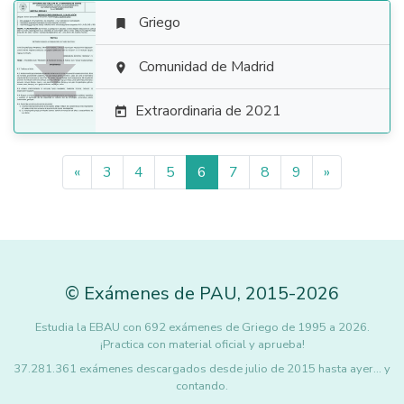
Griego


Comunidad de Madrid

Extraordinaria de 2021

«
3
4
5
6
7
8
9
»
©
Exámenes de PAU
,
2015
-2026
Estudia la EBAU con 692 exámenes de Griego de 1995 a 2026.
¡Practica con material oficial y aprueba!
37.281.361 exámenes descargados desde julio de 2015 hasta ayer... y
contando.