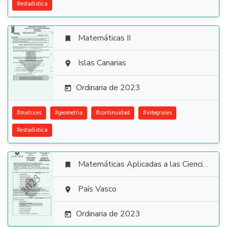
#
estadistica
Matemáticas II


Islas Canarias

Ordinaria de 2023

#
matrices
#
geometria
#
continuidad
#
integrales
#
estadistica
Matemáticas Aplicadas a las Ciencias Sociales


País Vasco

Ordinaria de 2023
