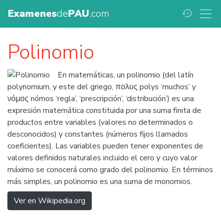
Examenes
de
PAU
.com
history
Polinomio
En matemáticas, un polinomio (del latín
polynomium, y este del griego, πολυς polys ‘muchos’ y
νόμος nómos ‘regla’, ‘prescripción’, ‘distribución’) es una
expresión matemática constituida por una suma finita de
productos entre variables (valores no determinados o
desconocidos) y constantes (números fijos llamados
coeficientes). Las variables pueden tener exponentes de
valores definidos naturales incluido el cero y cuyo valor
máximo se conocerá como grado del polinomio. En términos
más simples, un polinomio es una suma de monomios.
Ver en Wikipedia.org