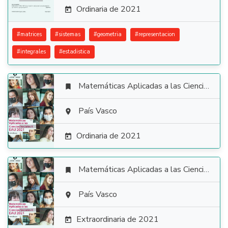
Ordinaria de 2021

#
matrices
#
sistemas
#
geometria
#
representacion
#
integrales
#
estadistica
Matemáticas Aplicadas a las Ciencias Sociales


País Vasco

Ordinaria de 2021

Matemáticas Aplicadas a las Ciencias Sociales


País Vasco

Extraordinaria de 2021
