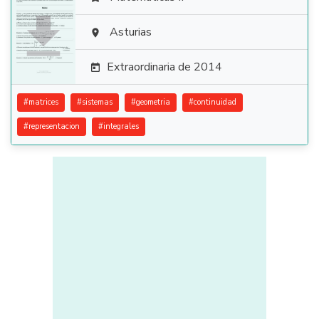

Asturias

Extraordinaria de 2014

#
matrices
#
sistemas
#
geometria
#
continuidad
#
representacion
#
integrales