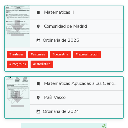
Matemáticas II


Comunidad de Madrid

Ordinaria de 2025

#
matrices
#
sistemas
#
geometria
#
representacion
#
integrales
#
estadistica
Matemáticas Aplicadas a las Ciencias Sociales


País Vasco

Ordinaria de 2024
