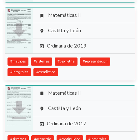
Matemáticas II


Castilla y León

Ordinaria de 2019

#
matrices
#
sistemas
#
geometria
#
representacion
#
integrales
#
estadistica
Matemáticas II


Castilla y León

Ordinaria de 2017

#
sistemas
#
geometria
#
continuidad
#
integrales