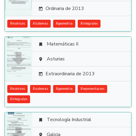
Ordinaria de 2013

#
matrices
#
sistemas
#
geometria
#
integrales
Matemáticas II


Asturias

Extraordinaria de 2013

#
matrices
#
sistemas
#
geometria
#
representacion
#
integrales
Tecnología Industrial

Galicia
