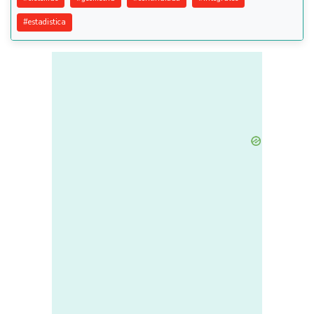
#
estadistica