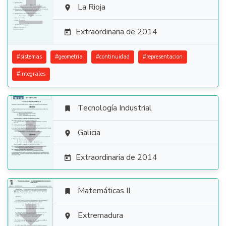

La Rioja

Extraordinaria de 2014

#
sistemas
#
geometria
#
continuidad
#
representacion
#
integrales
Tecnología Industrial


Galicia

Extraordinaria de 2014

Matemáticas II


Extremadura
