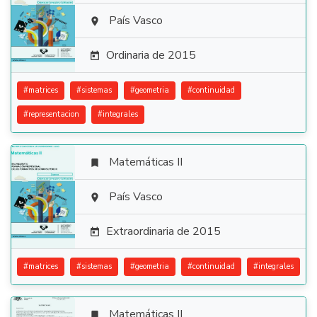

País Vasco

Ordinaria de 2015

#
matrices
#
sistemas
#
geometria
#
continuidad
#
representacion
#
integrales
Matemáticas II


País Vasco

Extraordinaria de 2015

#
matrices
#
sistemas
#
geometria
#
continuidad
#
integrales
Matemáticas II
