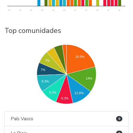
..
..
..
..
..
..
..
..
..
..
..
Top comunidades
20.9%
7%
7%
14%
9.3%
9.3%
11.6%
9.3%
País Vasco
9