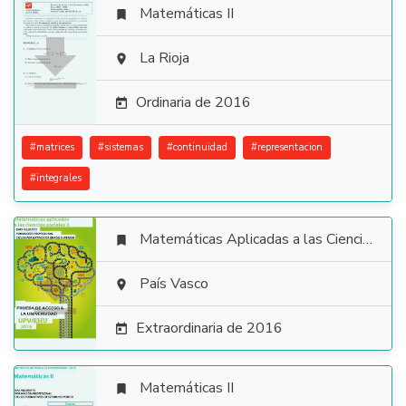
Matemáticas II


La Rioja

Ordinaria de 2016

#
matrices
#
sistemas
#
continuidad
#
representacion
#
integrales
Matemáticas Aplicadas a las Ciencias Sociales


País Vasco

Extraordinaria de 2016

Matemáticas II
