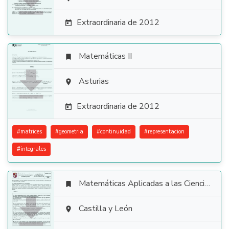

Extraordinaria de 2012

Matemáticas II


Asturias

Extraordinaria de 2012

#
matrices
#
geometria
#
continuidad
#
representacion
#
integrales
Matemáticas Aplicadas a las Ciencias Sociales


Castilla y León
