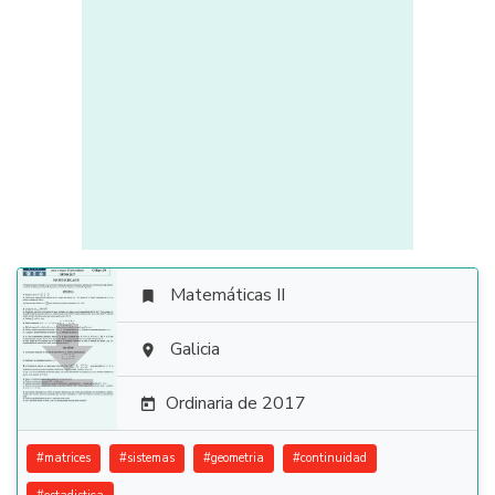
Matemáticas II


Galicia

Ordinaria de 2017

#
matrices
#
sistemas
#
geometria
#
continuidad