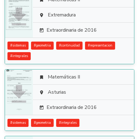


Extremadura

Extraordinaria de 2016

#
sistemas
#
geometria
#
continuidad
#
representacion
#
integrales
Matemáticas II


Asturias

Extraordinaria de 2016

#
sistemas
#
geometria
#
integrales