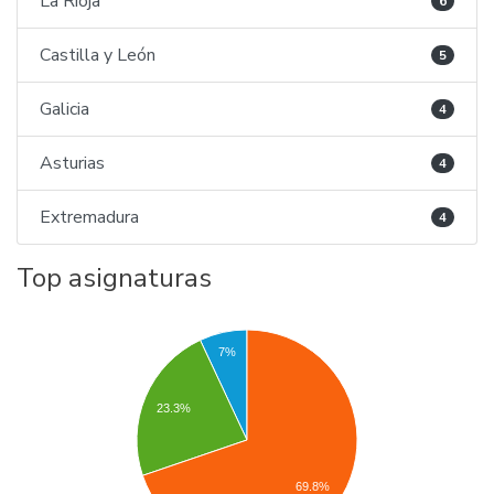
La Rioja
6
Castilla y León
5
Galicia
4
Asturias
4
Extremadura
4
Top asignaturas
7%
23.3%
69.8%