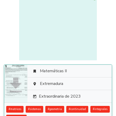
Matemáticas II


Extremadura

Extraordinaria de 2023

#
matrices
#
sistemas
#
geometria
#
continuidad
#
integrales