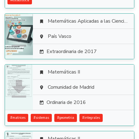
#
estadistica
Matemáticas Aplicadas a las Ciencias Sociales


País Vasco

Extraordinaria de 2017

Matemáticas II


Comunidad de Madrid

Ordinaria de 2016

#
matrices
#
sistemas
#
geometria
#
integrales
Matemáticas II